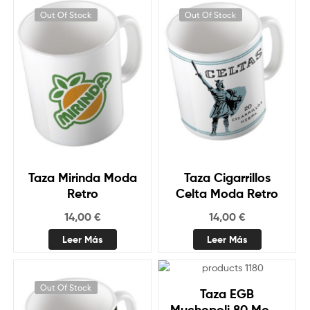
Out Of Stock
Out Of Stock
Taza Mirinda Moda
Taza Cigarrillos
Retro
Celta Moda Retro
14,00
€
14,00
€
Leer Más
Leer Más
Out Of Stock
Out Of Stock
Taza EGB
Muchopoli 80 Moda