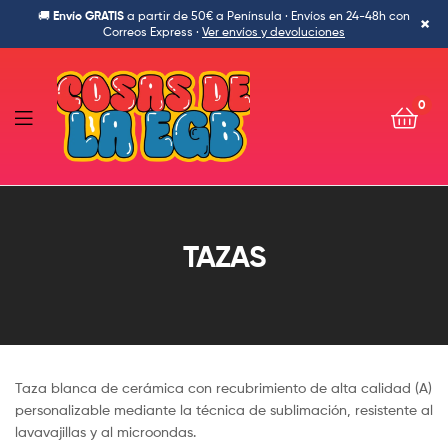
🚚
Envío GRATIS
a partir de 50€ a Península · Envíos en 24-48h con
×
Correos Express ·
Ver envíos y devoluciones
0
Cosas
de
TAZAS
la
Egb-
Ropa
Taza blanca de cerámica con recubrimiento de alta calidad (A)
Ochentera,
personalizable mediante la técnica de sublimación, resistente al
lavavajillas y al microondas.