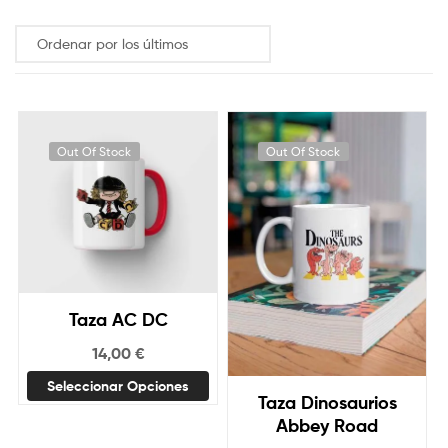
friki
y
molona
Out Of Stock
Out Of Stock
Taza AC DC
14,00
€
Seleccionar Opciones
Taza Dinosaurios
Abbey Road