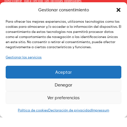
Suscríbete para recibir las últimas novedades
Gestionar consentimiento
Tu Mail
Para ofrecer las mejores experiencias, utilizamos tecnologías como las
cookies para almacenar y/o acceder a la información del dispositivo. El
consentimiento de estas tecnologías nos permitirá procesar datos
como el comportamiento de navegación o las identificaciones únicas
en este sitio. No consentir o retirar el consentimiento, puede afectar
Subscribe
negativamente a ciertas características y funciones.
Gestionar los servicios
Aceptar
Denegar
Copyright © 2020
ekommart
.
All Rights Reserved.
Ver preferencias
0
Política de cookies
Declaración de privacidad
Impressum
Search
Shop
My Account
Search
Wishlist