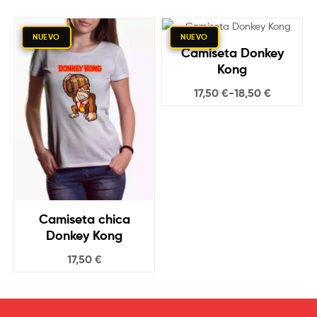
friki
y
NUEVO
NUEVO
Camiseta Donkey
molona
Kong
17,50
€
-
18,50
€
Camiseta chica
Donkey Kong
17,50
€