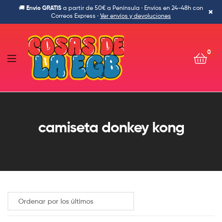
🚚
Envío GRATIS
a partir de 50€ a Península · Envíos en 24-48h con
×
Correos Express ·
Ver envíos y devoluciones
0
Cosas
de
camiseta donkey kong
la
Egb-
Ropa
Ochentera,