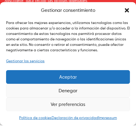
Suscríbete para recibir las últimas novedades
Gestionar consentimiento
Tu Mail
Para ofrecer las mejores experiencias, utilizamos tecnologías como las
cookies para almacenar y/o acceder a la información del dispositivo. El
consentimiento de estas tecnologías nos permitirá procesar datos
como el comportamiento de navegación o las identificaciones únicas
en este sitio. No consentir o retirar el consentimiento, puede afectar
Subscribe
negativamente a ciertas características y funciones.
Gestionar los servicios
Aceptar
Denegar
Copyright © 2020
ekommart
.
All Rights Reserved.
Ver preferencias
0
Política de cookies
Declaración de privacidad
Impressum
Search
Shop
My Account
Search
Wishlist