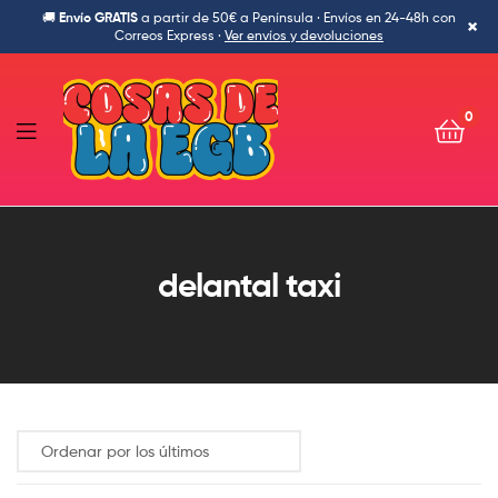
🚚
Envío GRATIS
a partir de 50€ a Península · Envíos en 24-48h con
×
Correos Express ·
Ver envíos y devoluciones
0
Cosas
de
delantal taxi
la
Egb-
Ropa
Ochentera,