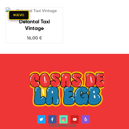
friki
y
NUEVO
Delantal Taxi
molona
Vintage
16,00
€
INFORMACIÓN