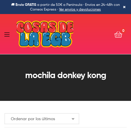
🚚
Envío GRATIS
a partir de 50€ a Península · Envíos en 24-48h con
×
Correos Express ·
Ver envíos y devoluciones
0
Cosas
de
mochila donkey kong
la
Egb-
Ropa
Ochentera,