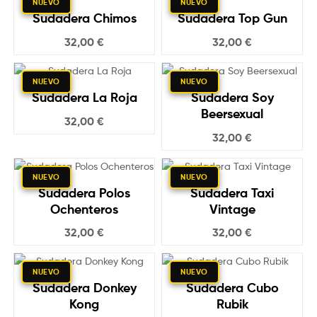
y
NUEVO
NUEVO
Sudadera Chimos
Sudadera Top Gun
molona
32,00
€
32,00
€
NUEVO
NUEVO
Sudadera La Roja
Sudadera Soy
Beersexual
32,00
€
32,00
€
NUEVO
NUEVO
Sudadera Polos
Sudadera Taxi
Ochenteros
Vintage
32,00
€
32,00
€
NUEVO
NUEVO
Sudadera Donkey
Sudadera Cubo
Kong
Rubik