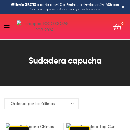
🚚
Envío GRATIS
a partir de 50€ a Península · Envíos en 24-48h con
×
Correos Express ·
Ver envíos y devoluciones
0
Cosas
de
Sudadera capucha
la
Egb-
Ropa
Ochentera,
friki