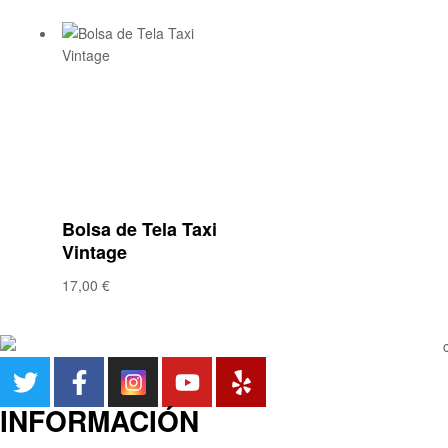
friki
y
molona
Añadir a la lista
de deseos
Compare
Vista rápida
Bolsa de Tela Taxi
Vintage
17,00
€
INFORMACIÓN