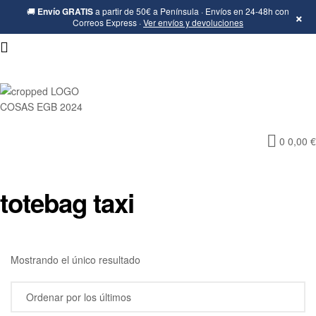
🚚
Envío GRATIS
a partir de 50€ a Península · Envíos en 24-48h con
×
Correos Express ·
Ver envíos y devoluciones
Cosas
0
0,00
€
de
la
totebag taxi
Egb-
Ropa
Mostrando el único resultado
Ochentera,