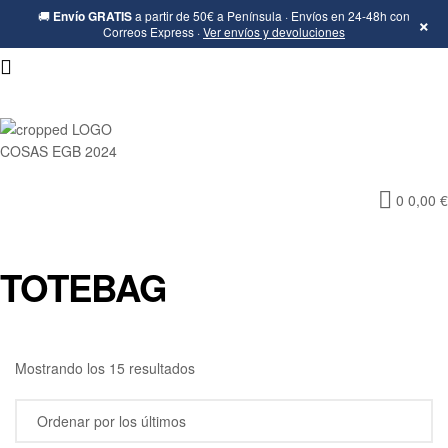
🚚
Envío GRATIS
a partir de 50€ a Península · Envíos en 24-48h con
×
Correos Express ·
Ver envíos y devoluciones
Cosas
0
0,00
€
de
la
TOTEBAG
Egb-
Ropa
Mostrando los 15 resultados
Ochentera,