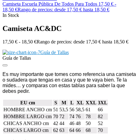
Camiseta Escuela Pública De Todos Para Todos
17,50
€
-
18,50
€
Rango de precios: desde 17,50 € hasta 18,50 €
In Stock
Camiseta AC&DC
17,50
€
-
18,50
€
Rango de precios: desde 17,50 € hasta 18,50 €
Guía de Tallas
Guía de Tallas
Es muy importante que tomes como referencia una camiseta
o sudadera que tengas en casa y que te vaya bien. Te la
mides… y comparas con estas tablas para saber la que
debes pedir.
EU cm
S
M
L
XL
XXL
3XL
HOMBRE ANCHO cm
51
53,5
56
58,5
61
66
HOMBRE LARGO cm
70
72
74
76
78
82
CHICAS ANCHO cm
42
44
46
48
50
52
CHICAS LARGO cm
62
63
64
66
68
70