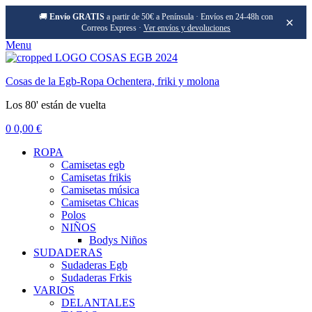
🚚
Envío GRATIS
a partir de 50€ a Península · Envíos en 24-48h con
×
Correos Express ·
Ver envíos y devoluciones
Menu
Cosas de la Egb-Ropa Ochentera, friki y molona
Los 80' están de vuelta
0
0,00
€
ROPA
Camisetas egb
Camisetas frikis
Camisetas música
Camisetas Chicas
Polos
NIÑOS
Bodys Niños
SUDADERAS
Sudaderas Egb
Sudaderas Frkis
VARIOS
DELANTALES