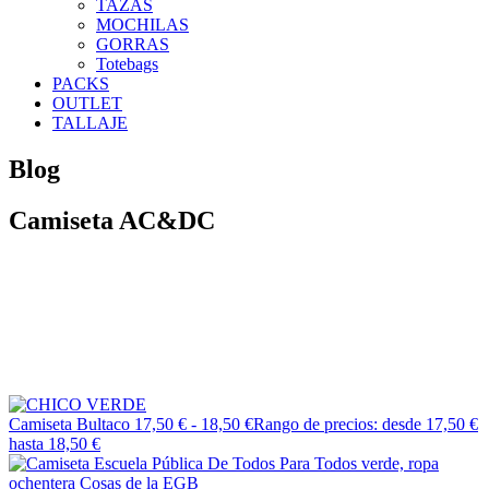
TAZAS
MOCHILAS
GORRAS
Totebags
PACKS
OUTLET
TALLAJE
Blog
Camiseta AC&DC
Camiseta Bultaco
17,50
€
-
18,50
€
Rango de precios: desde 17,50 €
hasta 18,50 €