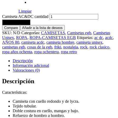
Limpiar
Camiseta AC&DC cantidad
Añadir al carrito
Compare
Añadir a la lista de deseos
SKU:
N/D
Categorías:
CAMISETAS
,
Camisetas egb
,
Camisetas
Unisex
,
ROPA
,
ROPA-CAMISETAS EGB
Etiquetas:
ac dc
,
acdc
,
AÑOS 80
,
camiseta acdc
,
camiseta hombre
,
camiseta unisex
,
camisetas egb
,
cosas de la egb
,
friki
,
nostalgia
,
rock
,
rock clasico
,
ropa años ochenta
,
ropa ochentera
,
ropa retro
Descripción
Información adicional
Valoraciones (0)
Descripción
Características:
Camiseta con cuello redondo y de lycra.
Tejido tubular.
Doble costura en cuello, mangas y bajo.
Refuerzo de hombro a hombro.