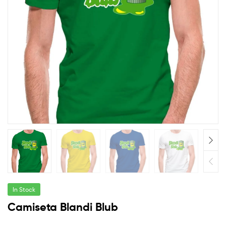
friki
y
molona
In Stock
Camiseta Blandi Blub