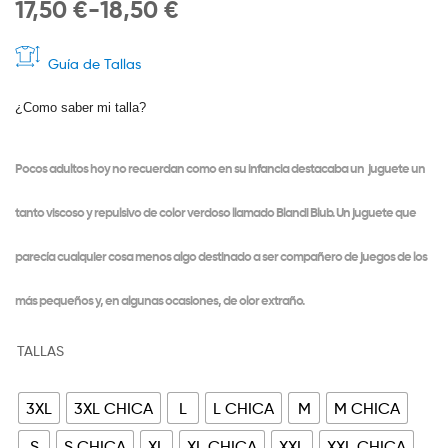
17,50
€
-
18,50
€
Guía de Tallas
¿Como saber mi talla?
Pocos adultos hoy no recuerdan como en su infancia destacaba un juguete un
tanto viscoso y repulsivo de color verdoso llamado Blandi Blub. Un juguete que
parecía cualquier cosa menos algo destinado a ser compañero de juegos de los
más pequeños y, en algunas ocasiones, de olor extraño.
TALLAS
3XL
3XL CHICA
L
L CHICA
M
M CHICA
S
S CHICA
XL
XL CHICA
XXL
XXL CHICA