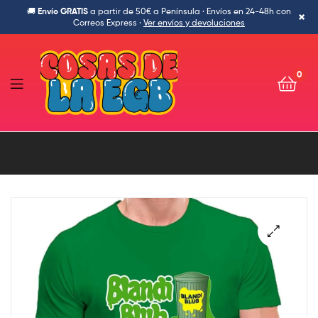
🚚
Envío GRATIS
a partir de 50€ a Península · Envíos en 24-48h con
×
Correos Express ·
Ver envíos y devoluciones
0
Cosas
de
la
Egb-
Ropa
🔍
Ochentera,