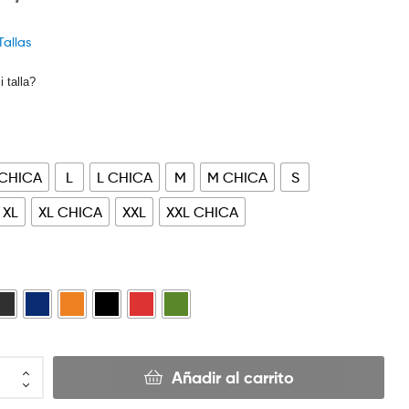
Tallas
 talla?
 CHICA
L
L CHICA
M
M CHICA
S
XL
XL CHICA
XXL
XXL CHICA
Añadir al carrito