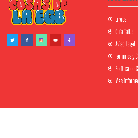
Envios
Guía Tallas
Aviso Legal
Términos y C
Política de 
Más informac
Copyright © 2020
ekommart
.
All Rights Reserved.