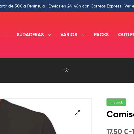
rtir de 50€ a Península · Envíos en 24-48h con Correos Express ·
Ver 
A
SUDADERAS
VARIOS
PACKS
OUTLE
In Stock
Camis
🔍
17,50
€
-