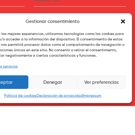
Suscríbete para recibir las últimas novedades
Gestionar consentimiento
r las mejores experiencias, utilizamos tecnologías como las cookies para
Tu Mail
/o acceder a la información del dispositivo. El consentimiento de estas
 nos permitirá procesar datos como el comportamiento de navegación o
caciones únicas en este sitio. No consentir o retirar el consentimiento,
ar negativamente a ciertas características y funciones.
Subscribe
s servicios
ceptar
Denegar
Ver preferencias
Política de cookies
Declaración de privacidad
Impressum