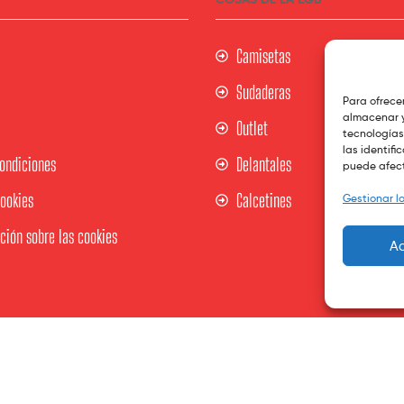
Camisetas
Sudaderas
Para ofrece
almacenar y
Outlet
tecnologías
las identifi
ondiciones
Delantales
puede afect
Cookies
Calcetines
Gestionar lo
ión sobre las cookies
A