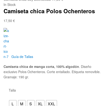
friki
In Stock
Camiseta chica Polos Ochenteros
y
molona
17,50
€
Guía de Tallas
Camiseta chica de manga corta, 100% algodón
. Diseño
exclusivo Polos Ochenteros. Corte entallado. Etiqueta removible.
Gramaje: 190 gr.
Talla
L
M
S
XL
XXL