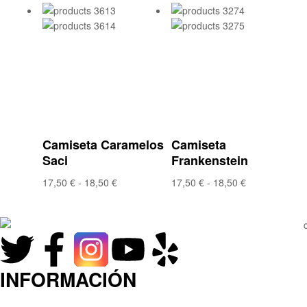
Añadir a la lista
Añadir a la lista
de deseos
de deseos
Compare
Compare
Vista rápida
Vista rápida
Camiseta Caramelos
Camiseta
Saci
Frankenstein
17,50
€
-
18,50
€
17,50
€
-
18,50
€
INFORMACIÓN