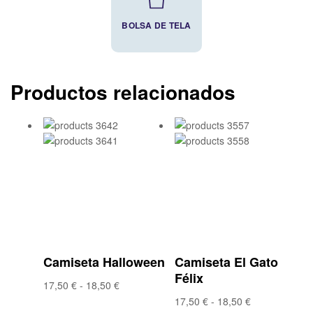
BOLSA DE TELA
Productos relacionados
Añadir a la lista
Añadir a la lista
de deseos
de deseos
Compare
Compare
Vista rápida
Vista rápida
Camiseta Halloween
Camiseta El Gato
Félix
17,50
€
-
18,50
€
17,50
€
-
18,50
€