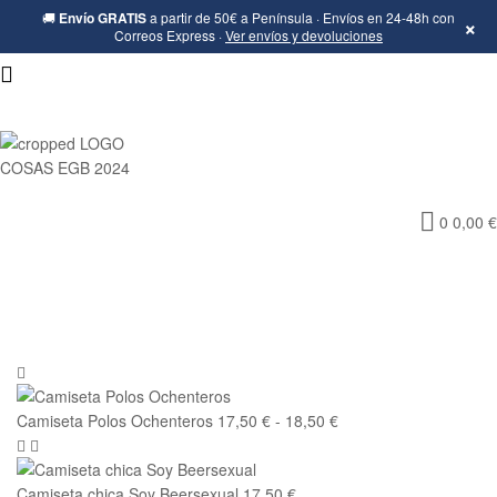
🚚
Envío GRATIS
a partir de 50€ a Península · Envíos en 24-48h con
×
Correos Express ·
Ver envíos y devoluciones
Cosas
0
0,00
€
de
la
Egb-
Ropa
Camiseta Polos Ochenteros
17,50
€
-
18,50
€
Ochentera,
Camiseta chica Soy Beersexual
17,50
€