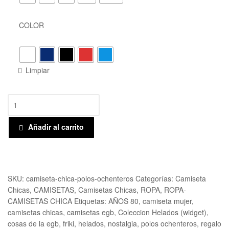
COLOR
Limpiar
Añadir al carrito
Compare
Añadir a la lista de deseos
SKU:
camiseta-chica-polos-ochenteros
Categorías:
Camiseta
Chicas
,
CAMISETAS
,
Camisetas Chicas
,
ROPA
,
ROPA-
CAMISETAS CHICA
Etiquetas:
AÑOS 80
,
camiseta mujer
,
camisetas chicas
,
camisetas egb
,
Coleccion Helados (widget)
,
cosas de la egb
,
friki
,
helados
,
nostalgia
,
polos ochenteros
,
regalo