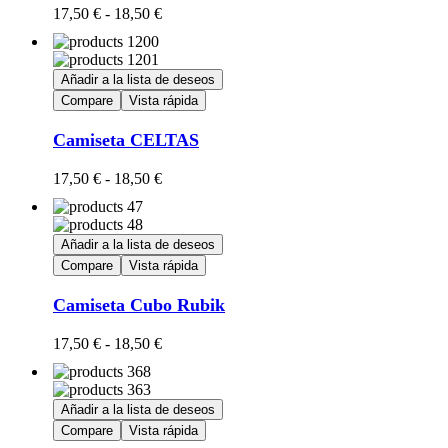
Rango
Este
17,50
€
-
18,50
€
de
producto
precios:
tiene
desde
múltiples
Añadir a la lista de deseos
17,50 €
variantes.
Compare
Vista rápida
hasta
Las
18,50 €
opciones
Camiseta CELTAS
se
pueden
elegir
Rango
Este
17,50
€
-
18,50
€
en
de
producto
la
precios:
tiene
página
desde
múltiples
Añadir a la lista de deseos
de
17,50 €
variantes.
producto
Compare
Vista rápida
hasta
Las
18,50 €
opciones
Camiseta Cubo Rubik
se
pueden
elegir
Rango
Este
17,50
€
-
18,50
€
en
de
producto
la
precios:
tiene
página
desde
múltiples
Añadir a la lista de deseos
de
17,50 €
variantes.
producto
Compare
Vista rápida
hasta
Las