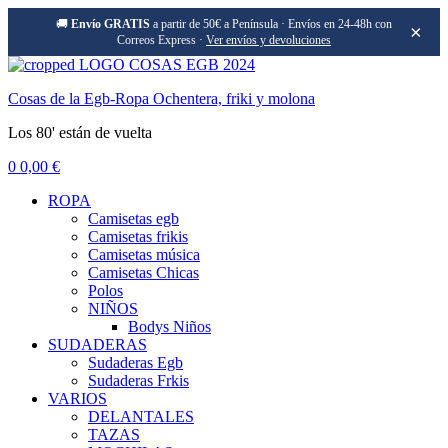
🚚
Envío GRATIS
a partir de 50€ a Península · Envíos en 24-48h con
×
Correos Express ·
Ver envíos y devoluciones
Menu
Cosas de la Egb-Ropa Ochentera, friki y molona
Los 80' están de vuelta
0
0,00
€
ROPA
Camisetas egb
Camisetas frikis
Camisetas música
Camisetas Chicas
Polos
NIÑOS
Bodys Niños
SUDADERAS
Sudaderas Egb
Sudaderas Frkis
VARIOS
DELANTALES
TAZAS