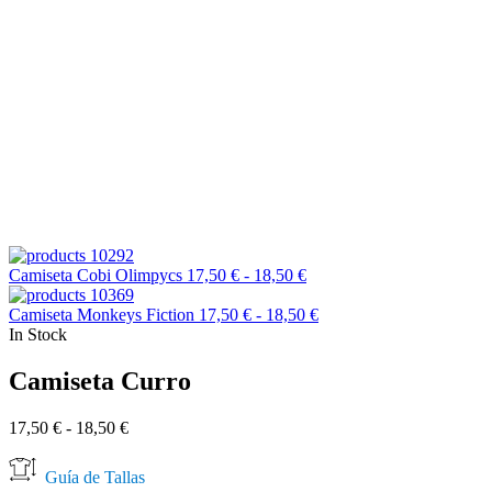
Rango
Camiseta Cobi Olimpycs
17,50
€
-
18,50
€
de
precios:
Rango
Camiseta Monkeys Fiction
17,50
€
-
18,50
€
desde
de
In Stock
17,50 €
precios:
hasta
desde
Camiseta Curro
18,50 €
17,50 €
hasta
Rango
17,50
€
-
18,50
€
18,50 €
de
precios:
Guía de Tallas
desde