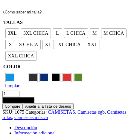
17,50 €
hasta
¿Como saber mi talla?
18,50 €
TALLAS
3XL
3XL CHICA
L
L CHICA
M
M CHICA
S
S CHICA
XL
XL CHICA
XXL
XXL CHICA
COLOR
Limpiar
Camiseta
Curro
Añadir al carrito
cantidad
Compare
Añadir a la lista de deseos
SKU:
1075
Categorías:
CAMISETAS
,
Camisetas egb
,
Camisetas
frikis
,
Camisetas música
Descripción
Información adicional