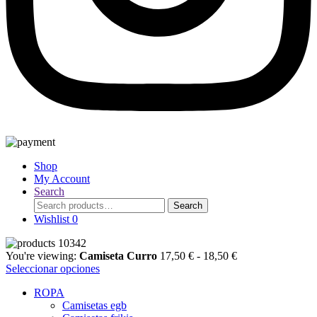
Shop
My Account
Search
Search
Search
for:
Wishlist
0
Rango
You're viewing:
Camiseta Curro
17,50
€
-
18,50
€
de
Seleccionar opciones
precios:
ROPA
desde
Camisetas egb
17,50 €