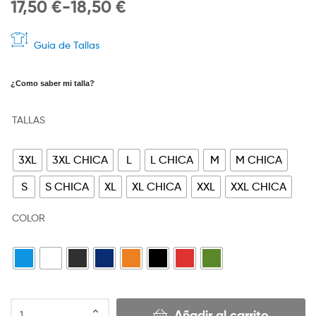
17,50
€
-
18,50
€
Guía de Tallas
¿Como saber mi talla?
TALLAS
3XL
3XL CHICA
L
L CHICA
M
M CHICA
S
S CHICA
XL
XL CHICA
XXL
XXL CHICA
COLOR
Añadir al carrito