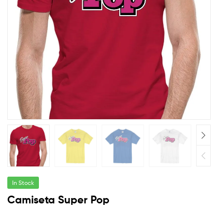
friki
y
molona
In Stock
Camiseta Super Pop