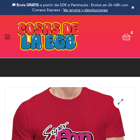
🚚
Envío GRATIS
a partir de 50€ a Península · Envíos en 24-48h con
×
Correos Express ·
Ver envíos y devoluciones
0
Cosas
de
la
Egb-
Ropa
🔍
Ochentera,