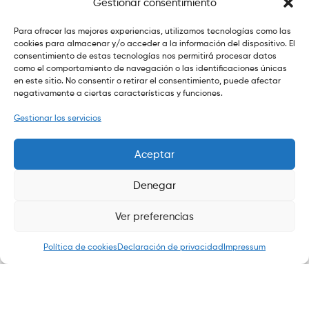
Gestionar consentimiento
Tu Mail
Para ofrecer las mejores experiencias, utilizamos tecnologías como las
cookies para almacenar y/o acceder a la información del dispositivo. El
consentimiento de estas tecnologías nos permitirá procesar datos
como el comportamiento de navegación o las identificaciones únicas
en este sitio. No consentir o retirar el consentimiento, puede afectar
Subscribe
negativamente a ciertas características y funciones.
Gestionar los servicios
Aceptar
Denegar
Copyright © 2020
ekommart
.
All Rights Reserved.
Ver preferencias
0
Política de cookies
Declaración de privacidad
Impressum
Search
Shop
My Account
Search
Wishlist