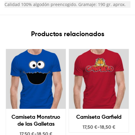
Calidad 100% algodón preencogido. Gramaje: 190 gr. aprox.
Productos relacionados
Camiseta Monstruo
Camiseta Garfield
de las Galletas
17,50
€
-
18,50
€
17,50
€
-
18,50
€