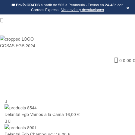
🚚
Envío GRATIS
a partir de 50€ a Península · Envíos en 24-48h con
×
Correos Express ·
Ver envíos y devoluciones
Cosas
0
0,00
€
de
la
Egb-
Ropa
Delantal Egb Vamos a la Cama
16,00
€
Ochentera,
Delantal Egb Chambourcy
16,00
€