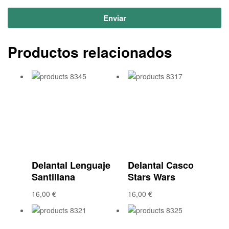
Enviar
Productos relacionados
Añadir a la lista
Añadir a la lista
de deseos
de deseos
Compare
Compare
Vista rápida
Vista rápida
Delantal Lenguaje
Delantal Casco
Santillana
Stars Wars
16,00
€
16,00
€
Añadir a la lista
Añadir a la lista