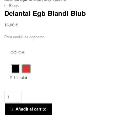
friki
In Stock
Delantal Egb Blandi Blub
y
molona
16,00
€
Para cocinillas egeberos
COLOR
Limpiar
Añadir al carrito