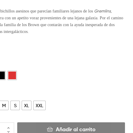
Gremlins
bichillos asesinos que parecían familiares lejanos de los
,
erra con un apetito voraz provenientes de una lejana galaxia. Por el camino
 la familia de los Brown que contarán con la ayuda inesperada de dos
s intergalácticos.
M
S
XL
XXL
Añadir al carrito