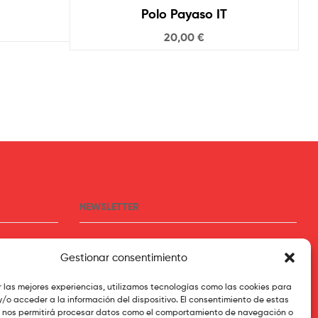
Polo Payaso IT
20,00
€
NEWSLETTER
Suscríbete para recibir las últimas novedades
Gestionar consentimiento
r las mejores experiencias, utilizamos tecnologías como las cookies para
Tu Mail
/o acceder a la información del dispositivo. El consentimiento de estas
 nos permitirá procesar datos como el comportamiento de navegación o