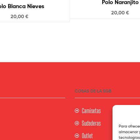
Polo Naranjito
olo Blanca Nieves
20,00
€
20,00
€
COSAS DE LA EGB
Camisetas
Sudaderas
Para ofrece
almacenar y
Outlet
tecnologías