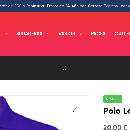
rtir de 50€ a Península · Envíos en 24-48h con Correos Express ·
Ver 
A
SUDADERAS
VARIOS
PACKS
OUTLE
In Stock
Polo L
🔍
20,00
€