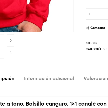
Compare
SKU:
289
CATEGORÍA:
SUD
ipción
Información adicional
Valoracion
a tono. Bolsillo canguro. 1×1 canalé con 