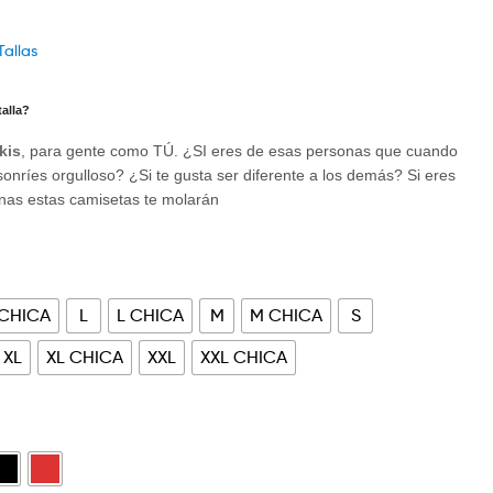
Tallas
alla?
kis
, para gente como TÚ. ¿SI eres de esas personas que cuando
i sonríes orgulloso? ¿Si te gusta ser diferente a los demás? Si eres
onas
estas camisetas te molarán
 CHICA
L
L CHICA
M
M CHICA
S
XL
XL CHICA
XXL
XXL CHICA