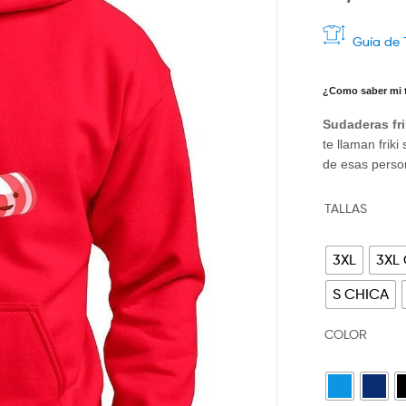
Guía de 
¿Como saber mi t
Sudaderas fri
te llaman frik
de esas pers
TALLAS
3XL
3XL
S CHICA
COLOR