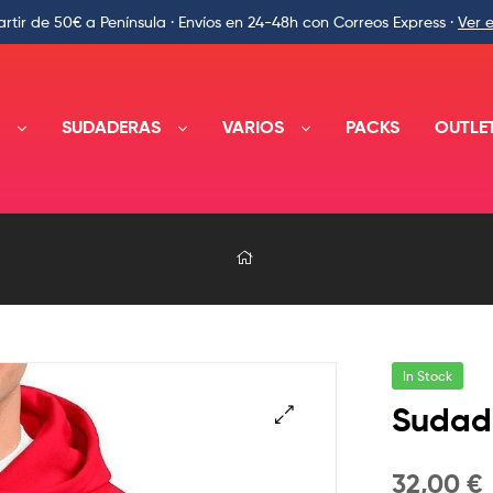
rtir de 50€ a Península · Envíos en 24-48h con Correos Express ·
Ver 
A
SUDADERAS
VARIOS
PACKS
OUTLE
In Stock
Sudad
🔍
32,00
€