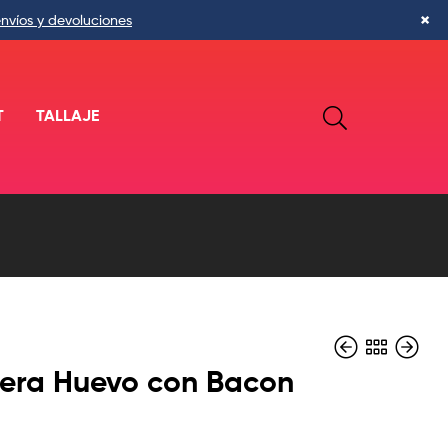
×
envíos y devoluciones
T
TALLAJE
era Huevo con Bacon
32,00
€
32,00
€