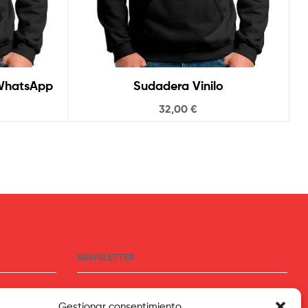
ame WhatsApp
Sudadera Vinilo
32,00
€
NEWSLETTER
Suscríbete para recibir las últimas novedades
Gestionar consentimiento